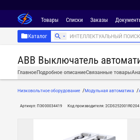
Товары
Списки
Заказы
Документ
Каталог
ABB Выключатель автомати
Главное
Подробное описание
Связанные товары
Ана
Низковольтное оборудование
Модульная автоматика
Артикул
:
ПЭ000034419
Код производителя
:
2CDS252001R0204