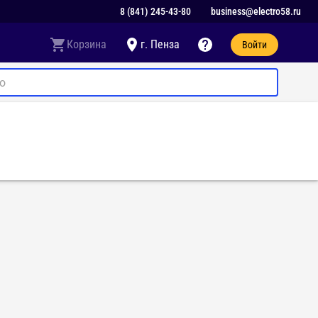
8 (841) 245-43-80
business@electro58.ru
Корзина
г. Пенза
Войти