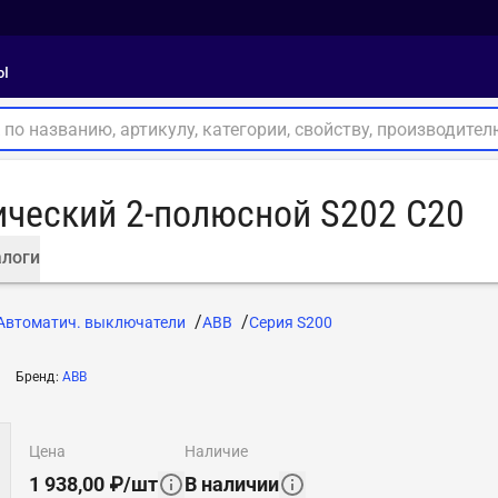
ы
ческий 2-полюсной S202 C20
логи
Автоматич. выключатели
ABB
Серия S200
Бренд
:
ABB
цена
наличие
1 938,00
₽
/
шт
В наличии