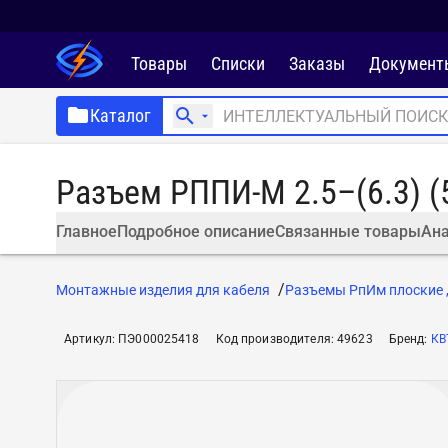
Товары
Списки
Заказы
Документ
Каталог
Разъем РППИ-М 2.5–(6.3) (
Главное
Подробное описание
Связанные товары
Ана
Монтажные изделия для кабеля
Разъемы РпИм плоские 
Артикул
:
ПЭ000025418
Код производителя
:
49623
Бренд
:
КВ