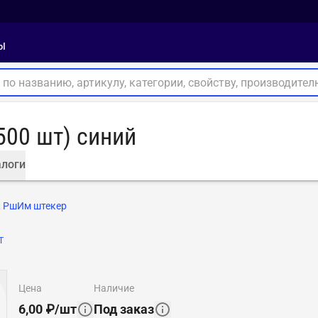
ы
500 шт) синий
логи
, РшИм штекер
Т
цена
наличие
6,00
₽
/
шт
Под заказ