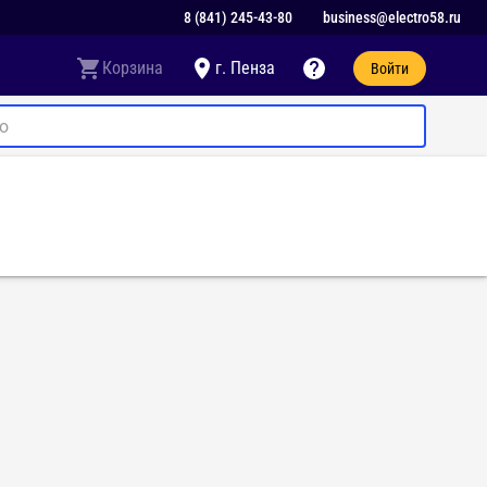
8 (841) 245-43-80
business@electro58.ru
Корзина
г. Пенза
Войти