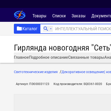
Товары
Списки
Заказы
Документ
Каталог
Гирлянда новогодняя "Сеть"
Главное
Подробное описание
Связанные товары
Ана
Светотехнические изделия
Декоративное освещение( но
Артикул
:
ПЭ000031123
Код производителя
:
SQ0361-0020
Бр