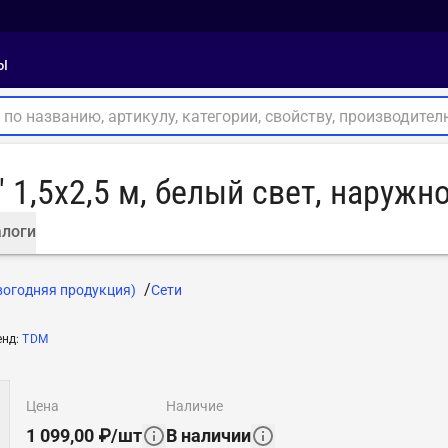
ы
 1,5х2,5 м, белый свет, наружн
логи
вогодняя продукция)
Сети
енд
:
TDM
цена
наличие
1 099,00
₽
/
шт
В наличии