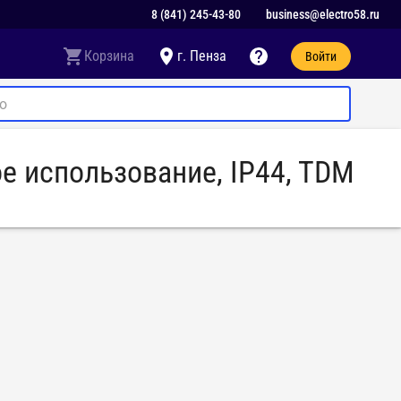
8 (841) 245-43-80
business@electro58.ru
Корзина
г. Пенза
Войти
ое использование, IP44, TDM