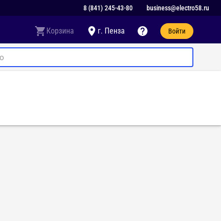
8 (841) 245-43-80
business@electro58.ru
Корзина
г. Пенза
Войти