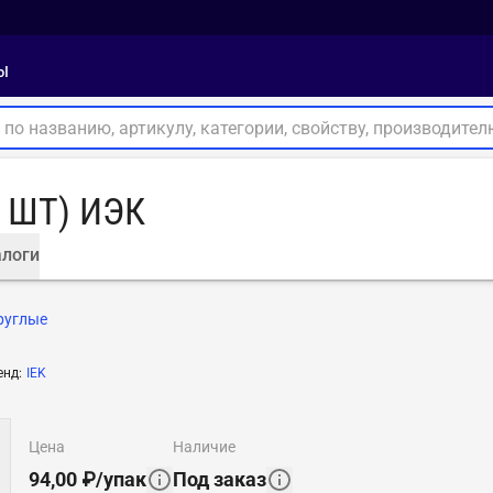
ы
 ШТ) ИЭК
логи
руглые
енд
:
IEK
цена
наличие
94,00
₽
/
упак
Под заказ