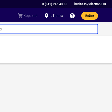
8 (841) 245-43-80
business@electro58.ru
Корзина
г. Пенза
Войти