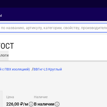
ы
ГОСТ
логи
й с ПВХ изоляцией)
ВВГнг-LS Круглый
цена
наличие
226,00
₽
/
м
В наличии