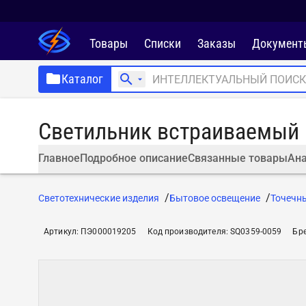
Товары
Списки
Заказы
Документ
Каталог
Светильник встраиваемый С
Главное
Подробное описание
Связанные товары
Ана
Светотехнические изделия
Бытовое освещение
Точечн
Артикул
:
ПЭ000019205
Код производителя
:
SQ0359-0059
Бр