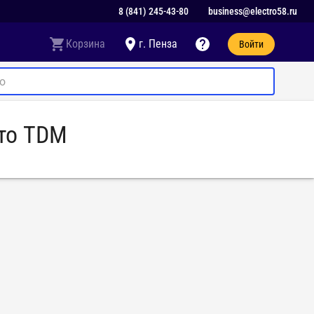
8 (841) 245-43-80
business@electro58.ru
Корзина
г. Пенза
Войти
ото TDM