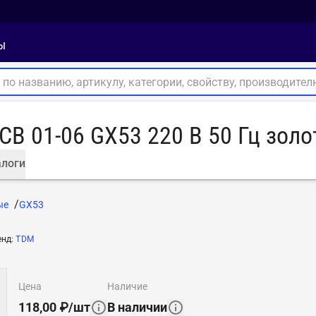
ы
В 01-06 GX53 220 В 50 Гц зол
логи
ые
GX53
енд
:
TDM
цена
наличие
118,00
₽
/
шт
В наличии