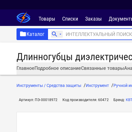
Товары
Списки
Заказы
Документ
Каталог
Длинногубцы диэлектричес
Главное
Подробное описание
Связанные товары
Ана
Инструменты / Средства защиты
Инструмент
Ручной и
Артикул
:
ПЭ-00018972
Код производителя
:
60472
Бренд
:
КВ