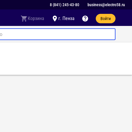
8 (841) 245-43-80
business@electro58.ru
Корзина
г. Пенза
Войти